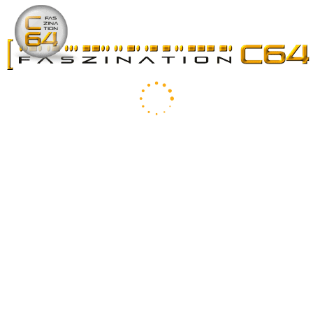
✉
+++
6464
+++